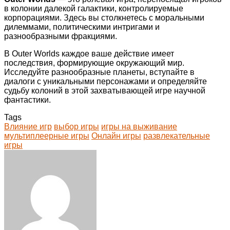
в колонии далекой галактики, контролируемые
корпорациями. Здесь вы столкнетесь с моральными
дилеммами, политическими интригами и
разнообразными фракциями.
В Outer Worlds каждое ваше действие имеет
последствия, формирующие окружающий мир.
Исследуйте разнообразные планеты, вступайте в
диалоги с уникальными персонажами и определяйте
судьбу колоний в этой захватывающей игре научной
фантастики.
Tags
Влияние игр
выбор игры
игры на выживание
мультиплеерные игры
Онлайн игры
развлекательные
игры
Facebook
Twitter
LinkedIn
Tumblr
Pinterest
Reddit
VKontakte
Odnoklassniki
Skype
WhatsApp
Telegram
Viber
Share
Print
via
Email