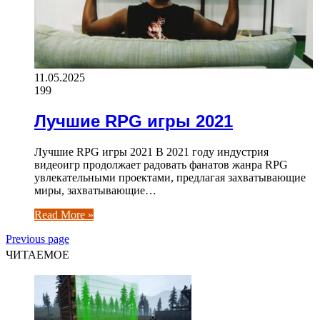
11.05.2025
199
Лучшие RPG игры 2021
Лучшие RPG игры 2021 В 2021 году индустрия
видеоигр продолжает радовать фанатов жанра RPG
увлекательными проектами, предлагая захватывающие
миры, захватывающие…
Read More »
Previous page
ЧИТАЕМОЕ