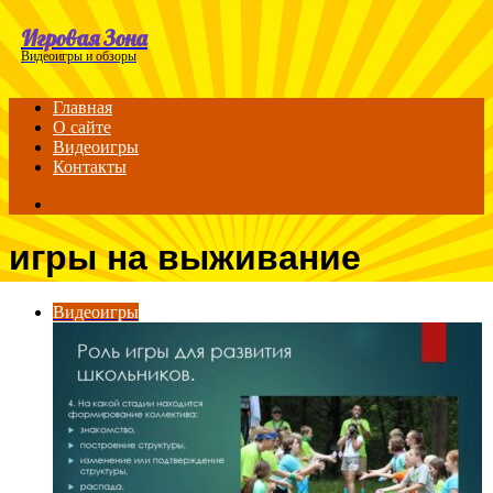
Menu
Игровая Зона
Видеоигры и обзоры
Главная
О сайте
Видеоигры
Контакты
Search
for
игры на выживание
Видеоигры