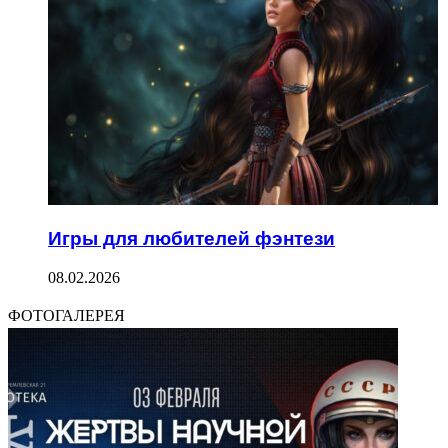
Игры для любителей фэнтези
08.02.2026
ФОТОГАЛЕРЕЯ