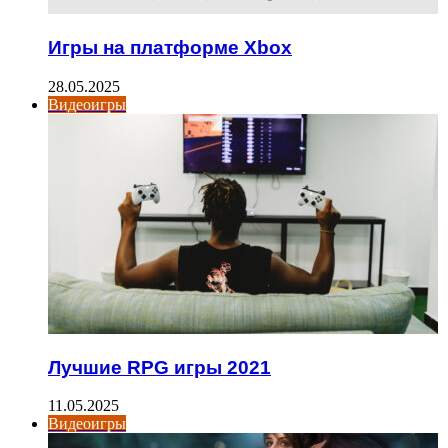
Игры на платформе Xbox
28.05.2025
Видеоигры
Лучшие RPG игры 2021
11.05.2025
Видеоигры