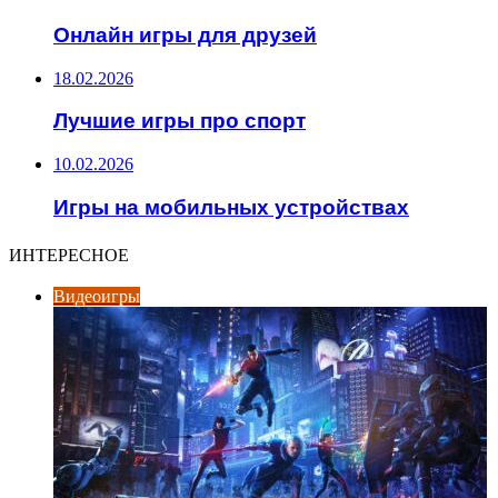
Онлайн игры для друзей
18.02.2026
Лучшие игры про спорт
10.02.2026
Игры на мобильных устройствах
ИНТЕРЕСНОЕ
Видеоигры