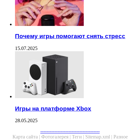
Почему игры помогают снять стресс
15.07.2025
Игры на платформе Xbox
28.05.2025
--------------------------------------
Карта сайта |
Фотогалерея |
Теги |
Sitemap.xml |
Разное