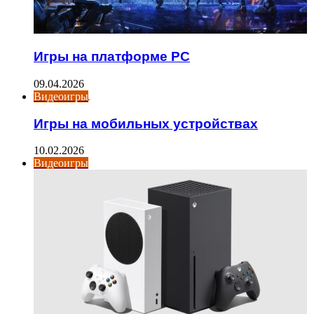
Игры на платформе PC
09.04.2026
Видеоигры
Игры на мобильных устройствах
10.02.2026
Видеоигры