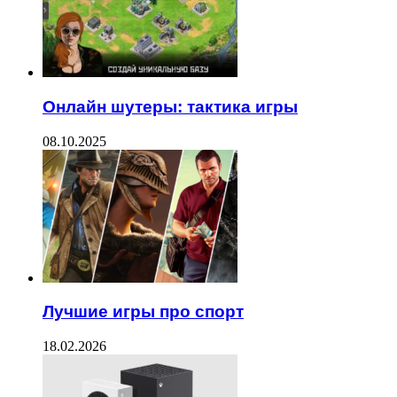
Онлайн шутеры: тактика игры
08.10.2025
Лучшие игры про спорт
18.02.2026