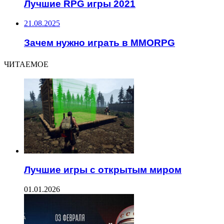
Лучшие RPG игры 2021
21.08.2025
Зачем нужно играть в MMORPG
ЧИТАЕМОЕ
Лучшие игры с открытым миром
01.01.2026