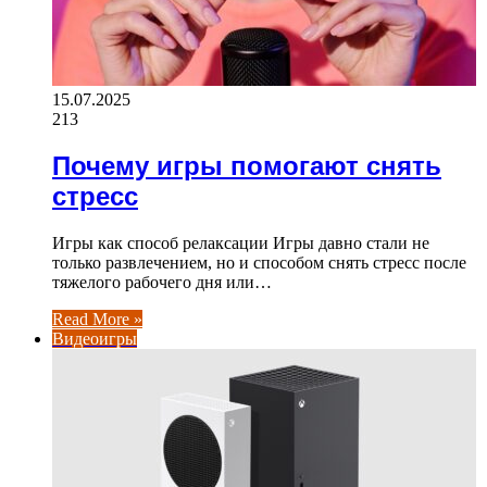
15.07.2025
213
Почему игры помогают снять
стресс
Игры как способ релаксации Игры давно стали не
только развлечением, но и способом снять стресс после
тяжелого рабочего дня или…
Read More »
Видеоигры